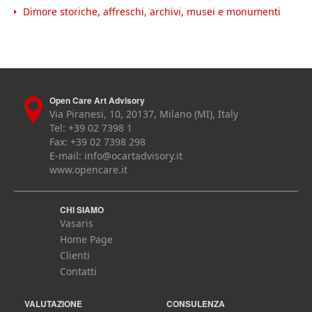
Dimore storiche, affreschi, archivi, musei e monumenti
Open Care Art Advisory
Via Piranesi, 10, 20137, Milano (MI), Italy
Tel: +39 02 7398 1
Fax: +39 02 7398 298
E-mail:
info@ocartadvisory.it
www.opencare.it
CHI SIAMO
Vasaris
Home Page
Clienti
Contatti
VALUTAZIONE
CONSULENZA