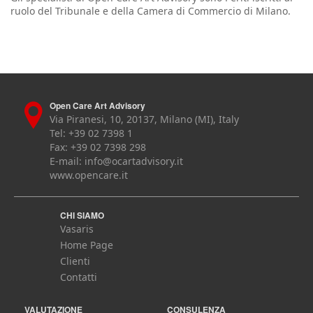
ruolo del Tribunale e della Camera di Commercio di Milano.
Open Care Art Advisory
Via Piranesi, 10, 20137, Milano (MI), Italy
Tel: +39 02 7398 1
Fax: +39 02 7398 298
E-mail:
info@ocartadvisory.it
www.opencare.it
CHI SIAMO
Vasaris
Home Page
Clienti
Contatti
VALUTAZIONE
CONSULENZA