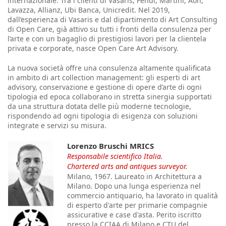
internazionale. Tra i clienti di Vasaris, Fendi, Martini, Aon,
Lavazza, Allianz, Ubi Banca, Unicredit. Nel 2019,
dall’esperienza di Vasaris e dal dipartimento di Art Consulting
di Open Care, già attivo su tutti i fronti della consulenza per
l’arte e con un bagaglio di prestigiosi lavori per la clientela
privata e corporate, nasce Open Care Art Advisory.
La nuova società offre una consulenza altamente qualificata
in ambito di art collection management: gli esperti di art
advisory, conservazione e gestione di opere d’arte di ogni
tipologia ed epoca collaborano in stretta sinergia supportati
da una struttura dotata delle più moderne tecnologie,
rispondendo ad ogni tipologia di esigenza con soluzioni
integrate e servizi su misura.
Lorenzo Bruschi MRICS
Responsabile scientifico Italia.
Chartered arts and antiques surveyor.
Milano, 1967. Laureato in Architettura a
Milano. Dopo una lunga esperienza nel
commercio antiquario, ha lavorato in qualità
di esperto d'arte per primarie compagnie
assicurative e case d'asta. Perito iscritto
presso la CCIAA di Milano e CTU del