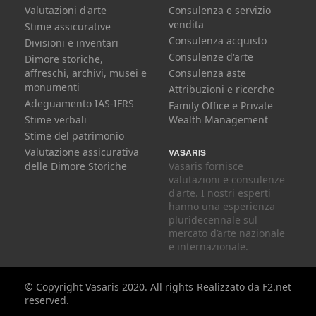
Valutazioni d'arte
Consulenza e servizio
vendita
Stime assicurative
Consulenza acquisto
Divisioni e inventari
Consulenze d'arte
Dimore storiche,
affreschi, archivi, musei e
Consulenza aste
monumenti
Attribuzioni e ricerche
Adeguamento IAS-IFRS
Family Office e Private
Stime verbali
Wealth Management
Stime del patrimonio
Valutazione assicurativa
VASARIS
delle Dimore Storiche
Vasaris fornisce
valutazioni e consulenze
d'arte. I nostri esperti
hanno una esperienza
pluridecennale sul
mercato d’arte nazionale
e internazionale.
© Copyright Vasaris 2020. All rights
Realizzato da
F2.net
reserved.