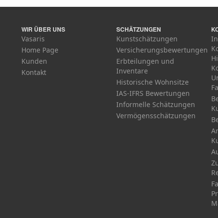
WIR ÜBER UNS
SCHÄTZUNGEN
K
Vasaris
Kunstschätzungen
In
K
Home Page
Versicherungsbewertungen
H
Kunden
Erbteilungen und
K
Inventare
Kontakt
U
Historische Wohnsitze
F
IAS-IFRS Bewertungen
B
Informelle Schätzungen
K
Vermögensschätzungen
B
Ar
K
A
Z
R
Fa
Pr
M