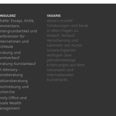
ONSULENZ
VASARIS
halte: Essays, Kritik,
Vasaris erstellt
Schätzungen und berät
ommentare,
in allen Fragen zu
intergrundartikel und
Ankauf, Verkauf,
onferenzen für
Versicherung und
nternehmen und
Sammeln von Kunst.
achleute
Unsere Experten
eratung und
verfügen über
unstverkauf
jahrzehntelange
eratung Kunstankauf
Erfahrungen auf dem
t Advisory -
nationalen und
unstberatung
internationalen
Kunstmarkt.
uktionsberatung
uschreibung und
echerche
mily Office und
ivate Wealth
anagement