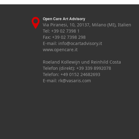
Open Care Art Advisory
Via Piranesi, 10, 20137, Milano (MI), Italien
Tel: +39 02 7398 1
Fax: +39 02 7398 298
E-mail:
info@ocartadvisory.it
www.opencare.it
Roeland Kollewijn und Reinhild Costa
Telefon (direkt): +39 339 8992078
Telefon: +49 0152 24682693
E-mail:
rk@vasaris.com