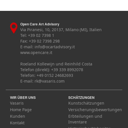
Open Care Art Advisory
Via Piranesi, 10, 20137, Milano (MI), Italien
Tel: +39 02 7398 1
Fax: +39 02 7398 298
E-mail:
info@ocartadvisory.it
www.opencare.it
Roeland Kollewijn und Reinhild Costa
Telefon (direkt): +39 339 8992078
Telefon: +49 0152 24682693
E-mail:
rk@vasaris.com
WIR ÜBER UNS
SCHÄTZUNGEN
Vasaris
Kunstschätzungen
Home Page
Versicherungsbewertungen
Kunden
Erbteilungen und
Inventare
Kontakt